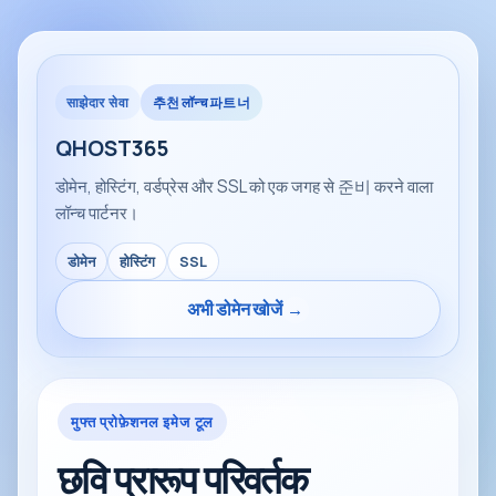
साझेदार सेवा
추천 लॉन्च 파트너
QHOST365
डोमेन, होस्टिंग, वर्डप्रेस और SSL को एक जगह से 준비 करने वाला
लॉन्च पार्टनर।
डोमेन
होस्टिंग
SSL
अभी डोमेन खोजें
→
मुफ्त प्रोफ़ेशनल इमेज टूल
छवि प्रारूप परिवर्तक