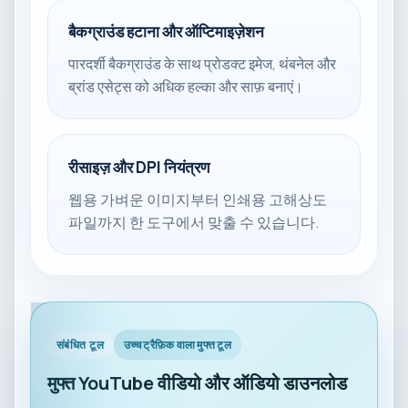
बैकग्राउंड हटाना और ऑप्टिमाइज़ेशन
पारदर्शी बैकग्राउंड के साथ प्रोडक्ट इमेज, थंबनेल और
ब्रांड एसेट्स को अधिक हल्का और साफ़ बनाएं।
रीसाइज़ और DPI नियंत्रण
웹용 가벼운 이미지부터 인쇄용 고해상도
파일까지 한 도구에서 맞출 수 있습니다.
संबंधित टूल
उच्च ट्रैफ़िक वाला मुफ्त टूल
मुफ्त YouTube वीडियो और ऑडियो डाउनलोड