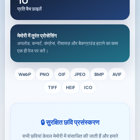
10
प्रति बैच फ़ाइलें
मेमोरी में तुरंत प्रोसेसिंग
अपलोड, कन्वर्ट, कंप्रेस, रीसायज़ और बैकग्राउंड हटाने का काम
एक ही पेज पर करें।
WebP
PNG
GIF
JPEG
BMP
AVIF
TIFF
HEIF
ICO
🔒 सुरक्षित छवि प्रसंस्करण
सभी छवियां केवल मेमोरी में संसाधित की जाती हैं और हमारे