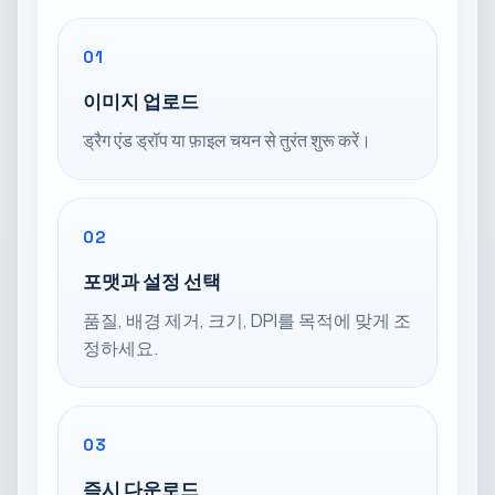
01
이미지 업로드
ड्रैग एंड ड्रॉप या फ़ाइल चयन से तुरंत शुरू करें।
02
포맷과 설정 선택
품질, 배경 제거, 크기, DPI를 목적에 맞게 조
정하세요.
03
즉시 다운로드