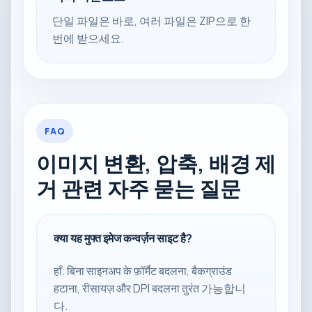
단일 파일은 바로, 여러 파일은 ZIP으로 한
번에 받으세요.
FAQ
이미지 변환, 압축, 배경 제
거 관련 자주 묻는 질문
क्या यह मुफ्त इमेज कन्वर्ज़न साइट है?
हाँ. बिना साइनअप के फ़ॉर्मैट बदलना, बैकग्राउंड
हटाना, रीसायज़ और DPI बदलना तुरंत 가능합니
다.